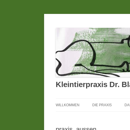
Kleintierpraxis Dr. B
WILLKOMMEN
DIE PRAXIS
DA
praxis_aussen